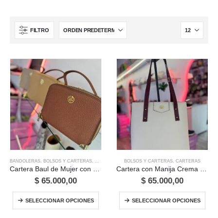
FILTRO
Este
Este
BANDOLERAS
,
BOLSOS Y CARTERAS
,
CARTERAS
BOLSOS Y CARTERAS
,
CARTERAS
producto
producto
Cartera Baul de Mujer con Correa Lace&lore
Cartera con Manija Crema con Bordo
tiene
tiene
$
65.000,00
$
65.000,00
múltiples
múltiples
Este
Este
variantes.
variantes.
SELECCIONAR OPCIONES
SELECCIONAR OPCIONES
producto
prod
Las
Las
tiene
tien