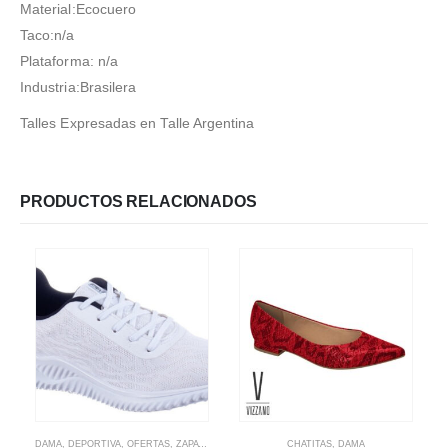
Material:Ecocuero
Taco:n/a
Plataforma: n/a
Industria:Brasilera
Talles Expresadas en Talle Argentina
PRODUCTOS RELACIONADOS
Este producto tiene múltiples variantes. Las opciones se pueden elegir en la página de producto
Este producto tiene múltiples variantes. Las opciones se pueden elegir en la página de producto
DAMA
,
DEPORTIVA
,
OFERTAS
,
ZAPATILLAS
CHATITAS
,
DAMA