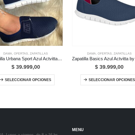
DAMA
,
OFERTAS
,
ZAPATILLAS
DAMA
,
OFERTAS
,
ZAPATILLAS
Zapatilla Urbana Sport Azul Actvitta by Vizzano
$
39.999,00
$
39.999,00
Este producto tiene múltiples variantes. Las opciones se pueden elegir en la página de producto
SELECCIONAR OPCIONES
SELECCIONAR OPCIONES
MENU
BA. Lunes a viernes de 8 a 16 hs