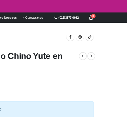
0
re Nosotros
Contactanos
(011)3377-0662
co Chino Yute en
o