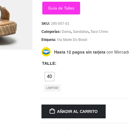
Guía de Talles
SKU:
295-007-01
Categorías:
Dama
,
Sandalias
,
Taco Chino
Etiqueta:
Via Marte Do Brasil
Hasta 12 pagos sin tarjeta
con Mercad
TALLE
40
LIMPIAR
AÑADIR AL CARRITO