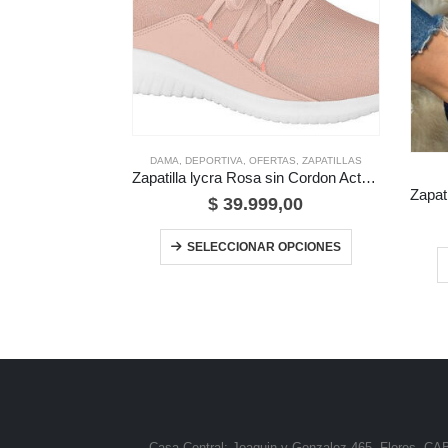
DAMA
,
DEPORTIVA
,
OFERTAS
,
ZAPATILLAS
Zapatilla lycra Rosa sin Cordon Actvitta By Vizzano
$
39.999,00
Este producto tiene múltiples variantes. Las opciones se pueden elegir en la página de producto
SELECCIONAR OPCIONES
Casa Central: Joaquin v Gonzalez 465, Flores, CA