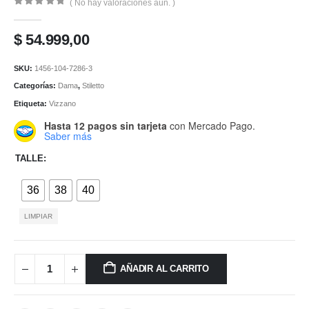
( No hay valoraciones aún. )
0
de 5
$
54.999,00
SKU:
1456-104-7286-3
Categorías:
Dama
,
Stiletto
Etiqueta:
Vizzano
Hasta 12 pagos sin tarjeta
con Mercado Pago.
Saber más
TALLE
36
38
40
LIMPIAR
AÑADIR AL CARRITO