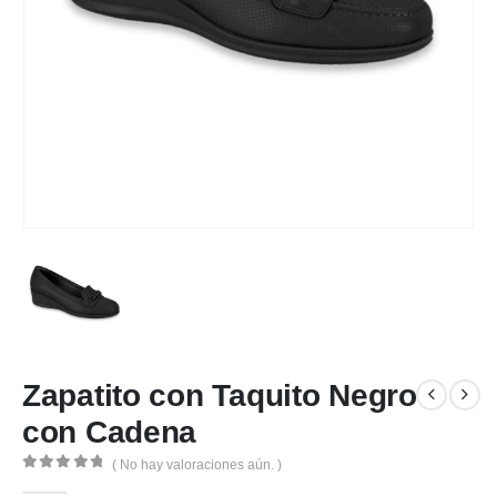
Zapatito con Taquito Negro
con Cadena
( No hay valoraciones aún. )
0
de 5