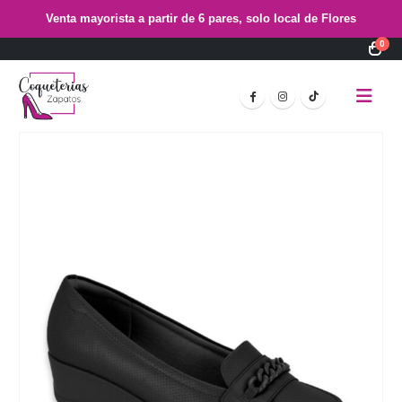
Venta mayorista a partir de 6 pares, solo local de Flores
0